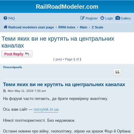
RailRoadModeler.com
FAQ
Register
Login
Gallery
Railroad modelers start page
RRM index
Main
Z Scale
Теми яких ви не крутять на центральних
каналах
Post Reply
1 post • Page
1
of
1
Vincentpoofs
Теми яких ви не крутять на центральних каналах
P
Mon May 11, 2026 7:30 am
o
s
На форумі часто питають, де брати перевірену аналітику.
t
Ось вам сайт —
rozvytok.in.ua
.
Ніякої політкоректності. Без недомовок.
Останні новини про війну, геополітику, зброю на зразок Фіцо й Орбана