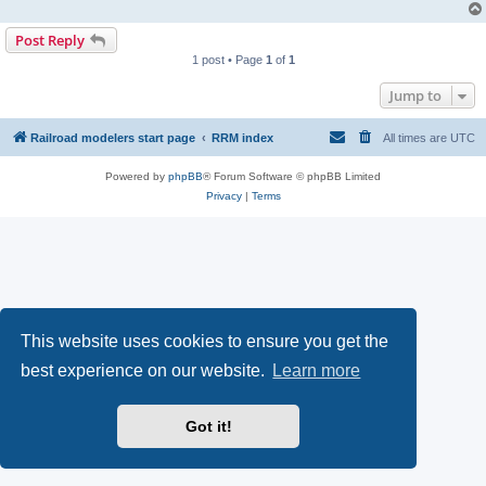
Post Reply
1 post • Page
1
of
1
Jump to
Railroad modelers start page
RRM index
All times are
UTC
Powered by
phpBB
® Forum Software © phpBB Limited
Privacy
|
Terms
This website uses cookies to ensure you get the
best experience on our website.
Learn more
Got it!