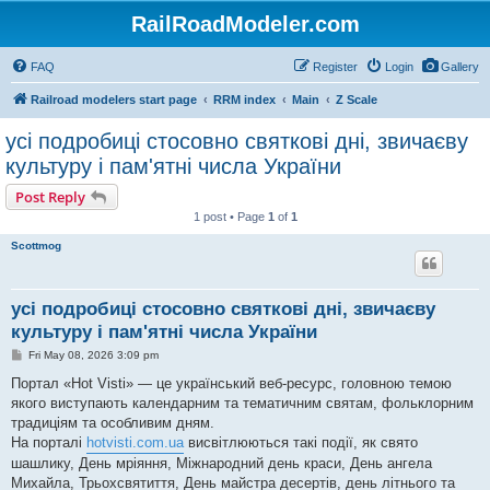
RailRoadModeler.com
FAQ
Register
Login
Gallery
Railroad modelers start page
RRM index
Main
Z Scale
усі подробиці стосовно святкові дні, звичаєву
культуру і пам'ятні числа України
Post Reply
1 post • Page
1
of
1
Scottmog
усі подробиці стосовно святкові дні, звичаєву
культуру і пам'ятні числа України
P
Fri May 08, 2026 3:09 pm
o
s
Портал «Hot Visti» — це український веб-ресурс, головною темою
t
якого виступають календарним та тематичним святам, фольклорним
традиціям та особливим дням.
На порталі
hotvisti.com.ua
висвітлюються такі події, як свято
шашлику, День мріяння, Міжнародний день краси, День ангела
Михайла, Трьохсвятиття, День майстра десертів, день літнього та