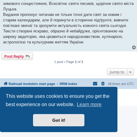
зимового сонцестояння, Всесвітнє свято песиків, щорічне свято міста
Луцька.
Видання пропонує читачам не тільки точні дати свят за новим і
старим календарем, але й поринути в історичне підґрунтя, вивчити
пов’язані звичаї та зрозуміти актуальність кожного свята сьогодні.
Тексти створені яскраво, образно й небайдуже, орієнтованою на
широку авдиторію, яка цікавиться народознавством, кулінарією,
астрологією та культурним життям України.
Post Reply
1 post • Page
1
of
1
Jump to
Railroad modelers start page
RRM index
All times are
UTC
Powered by
phpBB
® Forum Software © phpBB Limited
This website uses cookies to ensure you get the
Privacy
|
Terms
best experience on our website.
Learn more
Got it!