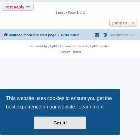
Post Reply
1 post • Page
1
of
1
Jump to
Railroad modelers start page
RRM index
All times are
UTC
Powered by
phpBB
® Forum Software © phpBB Limited
Privacy
|
Terms
This website uses cookies to ensure you get the
best experience on our website.
Learn more
Got it!