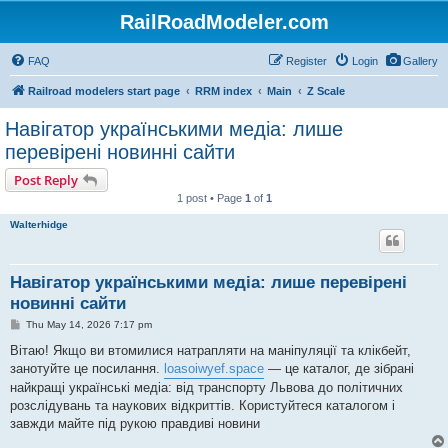
RailRoadModeler.com
FAQ
Register
Login
Gallery
Railroad modelers start page
RRM index
Main
Z Scale
Навігатор українськими медіа: лише
перевірені новинні сайти
Post Reply
1 post • Page
1
of
1
Walterhidge
Навігатор українськими медіа: лише перевірені
новинні сайти
P
Thu May 14, 2026 7:17 pm
o
s
Вітаю! Якщо ви втомилися натрапляти на маніпуляції та клікбейт,
t
занотуйте це посилання.
loasoiwyef.space
— це каталог, де зібрані
найкращі українські медіа: від транспорту Львова до політичних
розслідувань та наукових відкриттів. Користуйтеся каталогом і
завжди майте під рукою правдиві новини